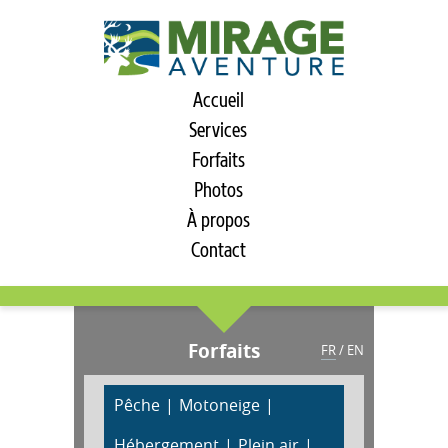
Accueil
Services
Forfaits
Photos
À propos
Contact
Forfaits
FR
/
EN
Pêche
Motoneige
Hébergement
Plein air